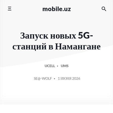
Перейти
mobile.uz
к
содержимому
Запуск новых 5G-
станций в Намангане
UCELL
UMS
СООБЩЕНИЕ
SE@-WOLF
1 ИЮНЯ 2026
ОТ