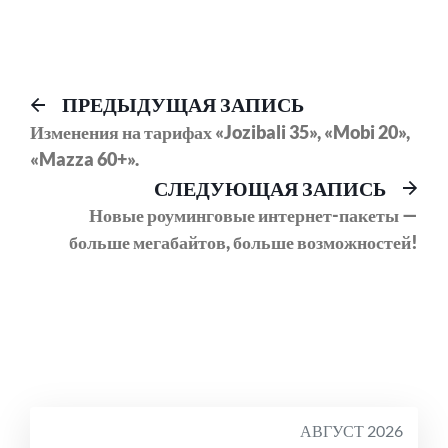
Навигация
Предыдущий
ПРЕДЫДУЩАЯ ЗАПИСЬ
пост:
Изменения на тарифах «Jozibali 35», «Mobi 20»,
по
«Mazza 60+».
записям
Сл
СЛЕДУЮЩАЯ ЗАПИСЬ
соо
Новые роуминговые интернет-пакеты —
больше мегабайтов, больше возможностей!
АВГУСТ 2026