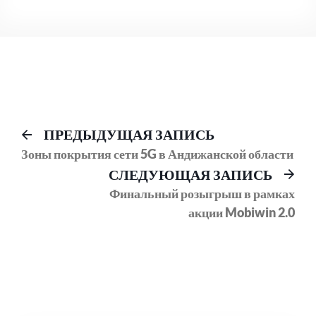
Навигация
Предыдущий
ПРЕДЫДУЩАЯ ЗАПИСЬ
пост:
Зоны покрытия сети 5G в Андижанской области
по
Сл
СЛЕДУЮЩАЯ ЗАПИСЬ
записям
соо
Финальный розыгрыш в рамках
акции Mobiwin 2.0