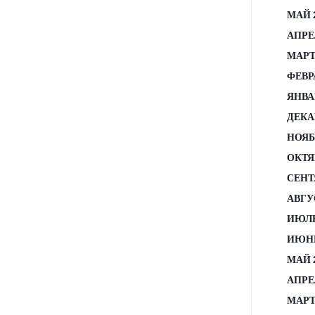
МАЙ 
АПРЕ
МАРТ
ФЕВР
ЯНВА
ДЕКА
НОЯБ
ОКТЯ
СЕНТ
АВГУ
ИЮЛЬ
ИЮНЬ
МАЙ 
АПРЕ
МАРТ