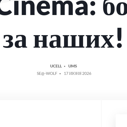
Cinema: бо
за наших!
UCELL
UMS
СООБЩЕНИЕ
SE@-WOLF
17 ИЮНЯ 2026
ОТ