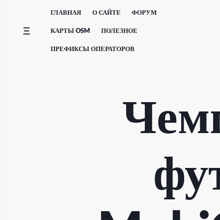
Перейти
ГЛАВНАЯ
О САЙТЕ
ФОРУМ
к
содержимому
КАРТЫ OSM
ПОЛЕЗНОЕ
ПРЕФИКСЫ ОПЕРАТОРОВ
Чем
фу