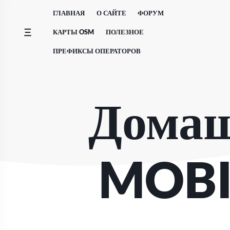
Перейти
ГЛАВНАЯ
О САЙТЕ
ФОРУМ
к
содержимому
КАРТЫ OSM
ПОЛЕЗНОЕ
ПРЕФИКСЫ ОПЕРАТОРОВ
Домаш
MOBI