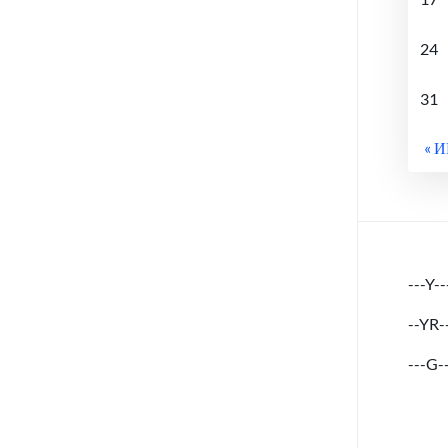
24
31
« 
---Y--
--YR-
---G-