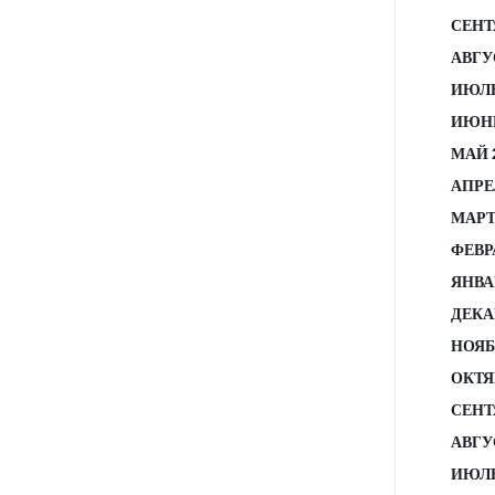
СЕНТ
АВГУ
ИЮЛЬ
ИЮНЬ
МАЙ 
АПРЕ
МАРТ
ФЕВР
ЯНВА
ДЕКА
НОЯБ
ОКТЯ
СЕНТ
АВГУ
ИЮЛЬ