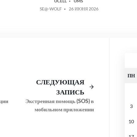
UCELL
UMS
СООБЩЕНИЕ
SE@-WOLF
26 ИЮНЯ 2026
ОТ
ПН
Предыдущий
Следующее
СЛЕДУЮЩАЯ
пост:
сообщение:
ЗАПИСЬ
ции
Экстренная помощь (SOS) в
3
мобильном приложении
10
17