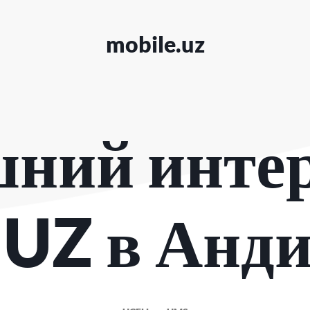
mobile.uz
ний интер
UZ в Анди