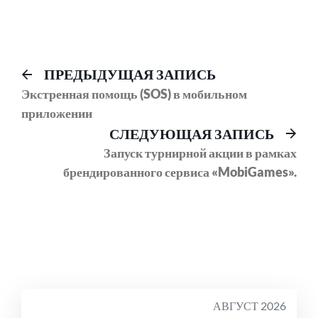
Навигация
Предыдущий
ПРЕДЫДУЩАЯ ЗАПИСЬ
пост:
Экстренная помощь (SOS) в мобильном
по
приложении
записям
Сл
СЛЕДУЮЩАЯ ЗАПИСЬ
соо
Запуск турнирной акции в рамках
брендированного сервиса «MobiGames».
АВГУСТ 2026