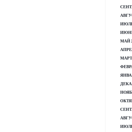
СЕНТ
АВГУ
ИЮЛЬ
ИЮНЬ
МАЙ 
АПРЕ
МАРТ
ФЕВР
ЯНВА
ДЕКА
НОЯБ
ОКТЯ
СЕНТ
АВГУ
ИЮЛЬ