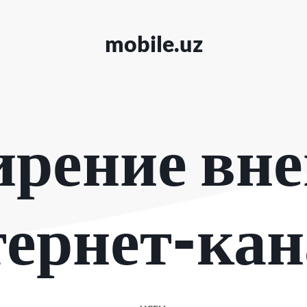
mobile.uz
рение вн
тернет-кан