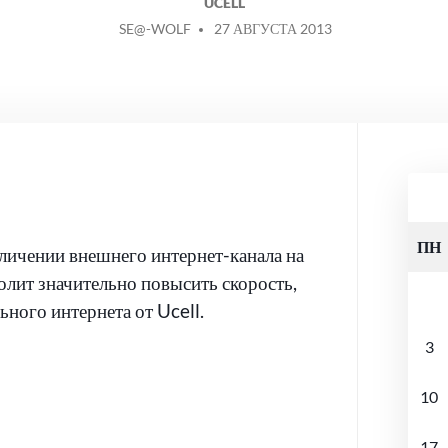
UCELL
СООБЩЕНИЕ
SE@-WOLF
27 АВГУСТА 2013
ОТ
ПН
личении внешнего интернет-канала на
волит значительно повысить скорость,
ьного интернета от Ucell.
3
10
17