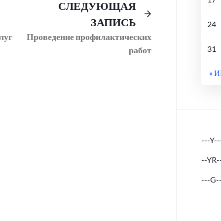
Предыдущий
Следующее
СЛЕДУЮЩАЯ
пост:
сообщение:
ЗАПИСЬ
24
луг
Проведение профилактических
31
работ
« 
---Y--
--YR-
---G-