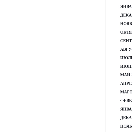
ЯНВА
ДЕКА
НОЯБ
ОКТЯ
СЕНТ
АВГУ
ИЮЛЬ
ИЮНЬ
МАЙ 
АПРЕ
МАРТ
ФЕВР
ЯНВА
ДЕКА
НОЯБ