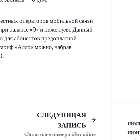
естных операторов мобильной связи
ри балансе «0» и ниже нуля. Данный
о для абонентов предоплатной
 тариф «Алло» можно, набрав
).
Предыдущий
Следующее
СЛЕДУЮЩАЯ
пост:
сообщение:
ЗАПИСЬ
ИЮЛЬ
ИЮНЬ
«Золотые» номера «Билайн»