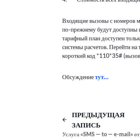
Входящие вызовы с номеров м
по-прежнему будут доступны п
тарифный план доступен тольк
системы расчетов. Перейти на
короткий код *110*35# (вызов
Обсуждение
тут…
Навигация
ПРЕДЫДУЩАЯ
ЗАПИСЬ
по
Услуга «SMS — to — e-mail» от