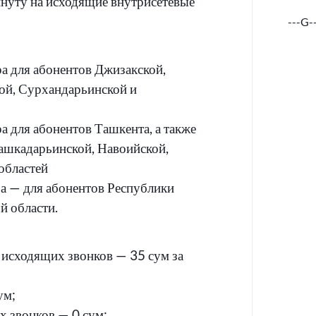
нуту на исходящие внутрисетевые
---G-
а для абонентов Джизакской,
ой, Сурхандарьинской и
а для абонентов Ташкента, а также
ашкадарьинской, Навоийской,
областей
ра — для абонентов Республики
й области.
исходящих звонков — 35 сум за
ум;
 звонков — 0 сум;