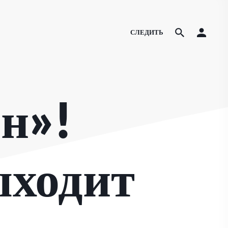
СЛЕДИТЬ
н»!
ыходит