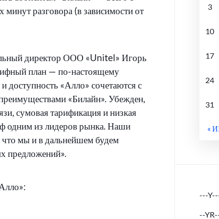
3
х минут разговора (в зависимости от
10
17
льный директор ООО «Unitel» Игорь
рифный план — по-настоящему
24
и доступность «Алло» сочетаются с
преимуществами «Билайн». Убежден,
31
язи, сумовая тарификация и низкая
иф одним из лидеров рынка. Наши
« 
 что мы и в дальнейшем будем
х предложений».
Алло»:
---Y--
--YR-