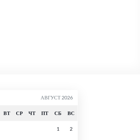
АВГУСТ 2026
ВТ
СР
ЧТ
ПТ
СБ
ВС
1
2