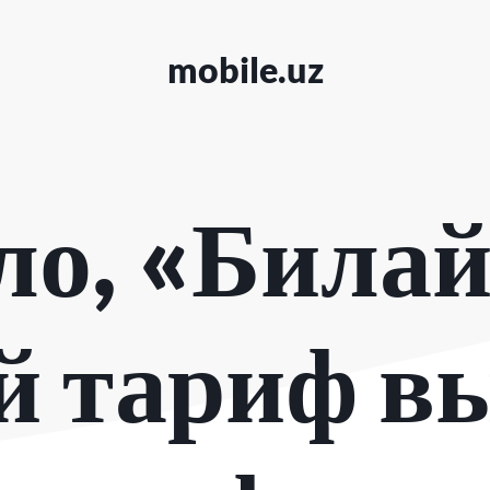
mobile.uz
ло, «Билай
 тариф в