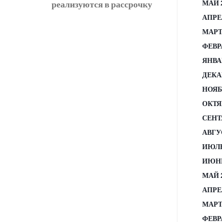
реализуются в рассрочку
МАЙ 
АПРЕ
МАРТ
ФЕВР
ЯНВА
ДЕКА
НОЯБ
ОКТЯ
СЕНТ
АВГУ
ИЮЛЬ
ИЮНЬ
МАЙ 
АПРЕ
МАРТ
ФЕВР