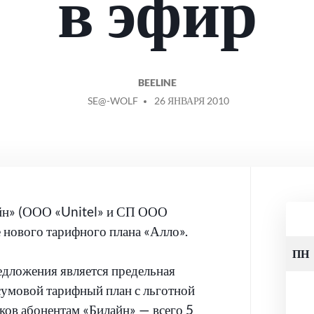
в эфир
BEELINE
СООБЩЕНИЕ
SE@-WOLF
26 ЯНВАРЯ 2010
ОТ
йн» (ООО «Unitel» и СП ООО
е нового тарифного плана «Алло».
ПН
дложения является предельная
 сумовой тарифный план с льготной
ков абонентам «Билайн» — всего 5