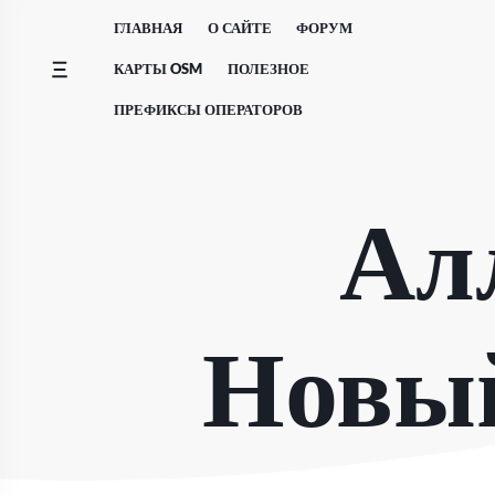
Перейти
ГЛАВНАЯ
О САЙТЕ
ФОРУМ
к
содержимому
КАРТЫ OSM
ПОЛЕЗНОЕ
ПРЕФИКСЫ ОПЕРАТОРОВ
Ал
Новый