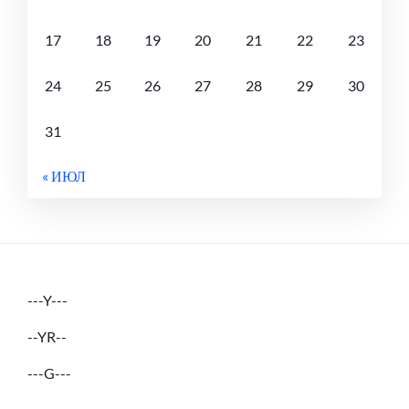
17
18
19
20
21
22
23
24
25
26
27
28
29
30
31
« ИЮЛ
---Y---
--YR--
---G---