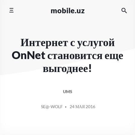
Перейти
mobile.uz
к
содержимому
Интернет с услугой
OnNet становится еще
выгоднее!
UMS
СООБЩЕНИЕ
SE@-WOLF
24 МАЯ 2016
ОТ