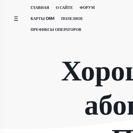
Перейти
ГЛАВНАЯ
О САЙТЕ
ФОРУМ
к
содержимому
КАРТЫ OSM
ПОЛЕЗНОЕ
ПРЕФИКСЫ ОПЕРАТОРОВ
Хоро
або