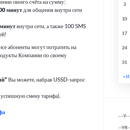
ении своего счёта на сумму:
3
00 минут
для общения внутри сети
10
 минут
внутри сети, а также 100 SMS
17
ей!
нсе абоненты могут потратить на
24
родукты Компании по своему
31
« 
ый”
Вы можете, набрав USSD-запрос
а успешную смену тарифа).
фа
---Y--
--YR-