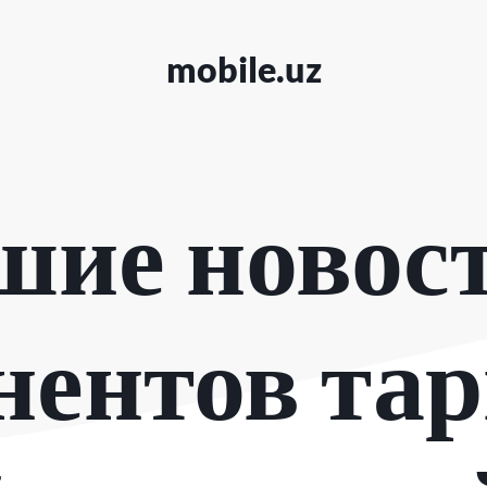
mobile.uz
шие новост
нентов та