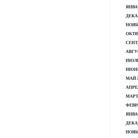
ЯНВА
ДЕКА
НОЯБ
ОКТЯ
СЕНТ
АВГУ
ИЮЛЬ
ИЮНЬ
МАЙ 
АПРЕ
МАРТ
ФЕВР
ЯНВА
ДЕКА
НОЯБ