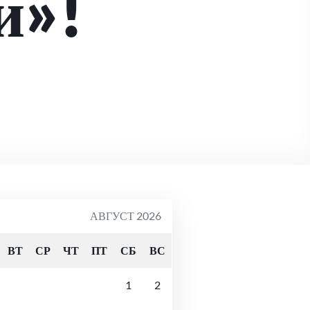
й»!
АВГУСТ 2026
ВТ
СР
ЧТ
ПТ
СБ
ВС
1
2