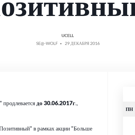
озитивны
UCELL
СООБЩЕНИЕ
SE@-WOLF
29 ДЕКАБРЯ 2016
ОТ
" продлевается
до 30.06.2017г
.,
ПН
Позитивный" в рамках акции "Больше