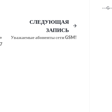
---G-
Предыдущий
Следующее
СЛЕДУЮЩАЯ
пост:
сообщение:
ЗАПИСЬ
»
Уважаемые абоненты сети GSM!
17