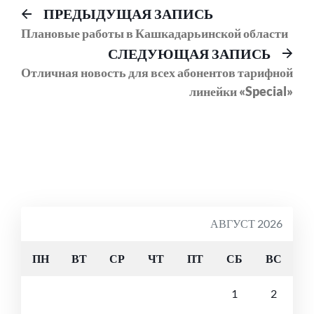
Навигация
Предыдущий
ПРЕДЫДУЩАЯ ЗАПИСЬ
пост:
Плановые работы в Кашкадарьинской области
по
Сл
СЛЕДУЮЩАЯ ЗАПИСЬ
записям
соо
Отличная новость для всех абонентов тарифной
линейки «Special»
АВГУСТ 2026
ПН
ВТ
СР
ЧТ
ПТ
СБ
ВС
1
2