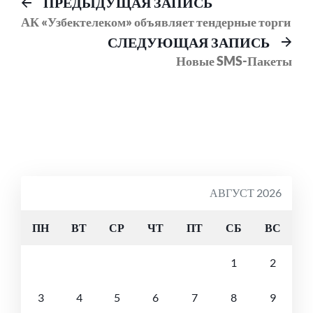
Навигация
Предыдущий
ПРЕДЫДУЩАЯ ЗАПИСЬ
пост:
АК «Узбектелеком» объявляет тендерные торги
по
Сл
СЛЕДУЮЩАЯ ЗАПИСЬ
записям
соо
Новые SMS-Пакеты
АВГУСТ 2026
ПН
ВТ
СР
ЧТ
ПТ
СБ
ВС
1
2
3
4
5
6
7
8
9