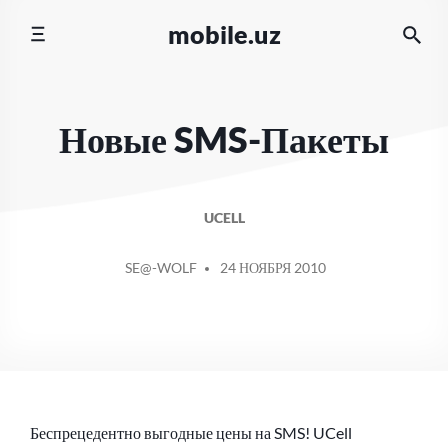
Перейти
mobile.uz
к
содержимому
Новые SMS-Пакеты
UCELL
СООБЩЕНИЕ
SE@-WOLF
24 НОЯБРЯ 2010
ОТ
Беспрецедентно выгодные цены на SMS! UCell