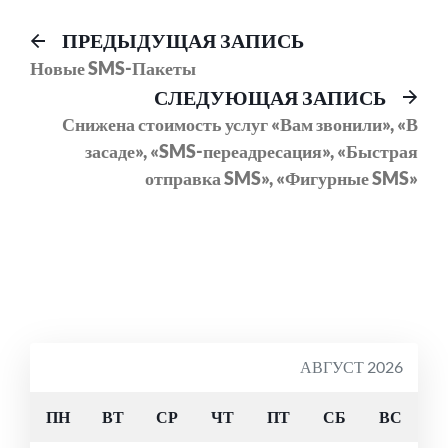
Навигация
Предыдущий
ПРЕДЫДУЩАЯ ЗАПИСЬ
пост:
Новые SMS-Пакеты
по
Сл
СЛЕДУЮЩАЯ ЗАПИСЬ
записям
соо
Снижена стоимость услуг «Вам звонили», «В
засаде», «SMS-переадресация», «Быстрая
отправка SMS», «Фигурные SMS»
АВГУСТ 2026
ПН
ВТ
СР
ЧТ
ПТ
СБ
ВС