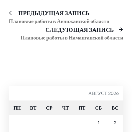
Навигация
Предыдущий
ПРЕДЫДУЩАЯ ЗАПИСЬ
пост:
Плановые работы в Андижанской области
по
Сл
СЛЕДУЮЩАЯ ЗАПИСЬ
записям
соо
Плановые работы в Наманганской области
АВГУСТ 2026
ПН
ВТ
СР
ЧТ
ПТ
СБ
ВС
1
2