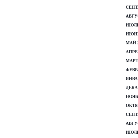
СЕНТ
АВГУ
ИЮЛЬ
ИЮНЬ
МАЙ 
АПРЕ
МАРТ
ФЕВР
ЯНВА
ДЕКА
НОЯБ
ОКТЯ
СЕНТ
АВГУ
ИЮЛЬ