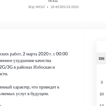
UCELL
СООБЩЕНИЕ
SE@-WOLF
28 ФЕВРАЛЯ 2020
ОТ
ских работ, 2 марта 2020 г. с 00:00
ПН
менное ухудшение качества
 2G/3G в районах Избоскан и
сти.
3
нный характер, что приведет к
вляемых услуг в будущем.
10
17