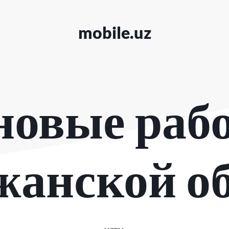
mobile.uz
овые раб
анской о