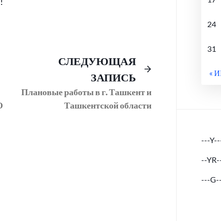
!
24
31
Предыдущий
Следующее
СЛЕДУЮЩАЯ
пост:
сообщение:
« 
ЗАПИСЬ
Плановые работы в г. Ташкент и
О
Ташкентской области
---Y--
--YR-
---G-