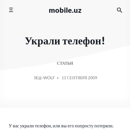
Перейти
mobile.uz
к
содержимому
Украли телефон!
СТАТЬИ
СООБЩЕНИЕ
SE@-WOLF
11 СЕНТЯБРЯ 2009
ОТ
У вас украли телефон, или вы его попросту потеряли.