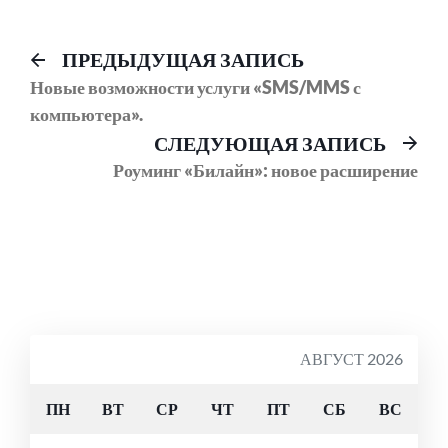
Навигация
Предыдущий
ПРЕДЫДУЩАЯ ЗАПИСЬ
пост:
Новые возможности услуги «SMS/MMS с
по
компьютера».
записям
Сл
СЛЕДУЮЩАЯ ЗАПИСЬ
соо
Роуминг «Билайн»: новое расширение
АВГУСТ 2026
ПН
ВТ
СР
ЧТ
ПТ
СБ
ВС